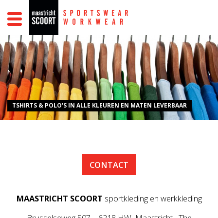
SPORT
WORK
SCHOOL
PROMO
BEDRUKKINGEN
SPONSORING
CONTACT
TSHIRTS & POLO'S IN ALLE KLEUREN EN MATEN LEVERBAAR
CONTACT
MAASTRICHT SCOORT
sportkleding en werkkleding
Brusselseweg 507 6218 HW Maastricht The