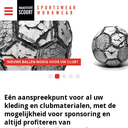
SPORT
WORK
SCHOOL
PROMO
BEDRUKKINGEN
SPONSORING
CONTACT
NIEUWE BALLEN NODIG VOOR UW CLUB?
0
1
2
3
4
Eén aanspreekpunt voor al uw
kleding en clubmaterialen, met de
mogelijkheid voor sponsoring en
altijd profiteren van