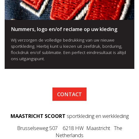
Nummers, logo en/of reclame op uw kleding
WIj verzorgen de volledige bedrukking van uw nieuwe
sportkleding. Hierbij kunt u kiezen uit zeefdruk, borduring,
flockdruk en/of sublimatie. Een perfect eindresultaat is altijd
ons uitgangspunt.
CONTACT
MAASTRICHT SCOORT
sportkleding en werkkleding
Brusselseweg 507 6218 HW Maastricht The
Netherlands